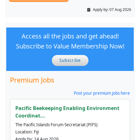
Apply by:
07 Aug 2026
Access all the jobs and get ahead!
Subscribe to Value Membership Now!
Subscribe
Premium Jobs
Post your premium jobs here
Pacific Beekeeping Enabling Environment
Coordinat...
The Pacific Islands Forum Secretariat (PIFS)
Location:
Fiji
Apply by:
14 Aug 2026