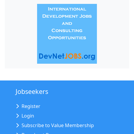
Jobseekers
Register
Login
Subscribe to Value Membership